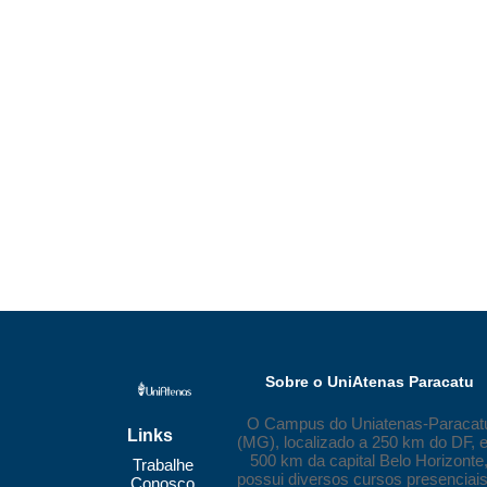
Sobre o UniAtenas Paracatu
O Campus do Uniatenas-Paracat
Links
(MG), localizado a 250 km do DF, e
500 km da capital Belo Horizonte
Trabalhe
possui diversos cursos presenciais
Conosco