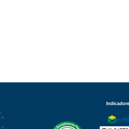
Indicador
u
 a
,
 e