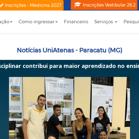
Inscrições Vestibular 26.2
Inscrições - Medicina 2027
ação
Como ingressar
Financeiro
Serviços
Pesqui
Notícias UniAtenas - Paracatu (MG)
sciplinar contribui para maior aprendizado no ensi