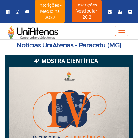
Inscrições
Inscrições -
Vestibular
Medicina
26.2
2027
MENU
NAVE
Notícias UniAtenas - Paracatu (MG)
4ª MOSTRA CIENTÍFICA