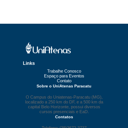
Links
Trabalhe Conosco
Espaço para Eventos
Contato
Sobre o UniAtenas Paracatu
O Campus do Uniatenas-Paracatu (MG),
localizado a 250 km do DF, e a 500 km da
capital Belo Horizonte, possui diversos
cursos presenciais e EaD.
Contatos
Telefone: (38)3672-3737