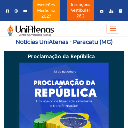
Inscrições
Inscrições -
Vestibular
Medicina
26.2
2027
MENU
NAVE
Notícias UniAtenas - Paracatu (MG)
Proclamação da República