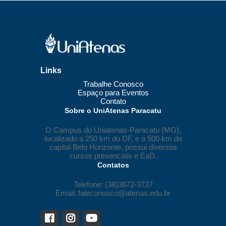
Links
Trabalhe Conosco
Espaço para Eventos
Contato
Sobre o UniAtenas Paracatu
O Campus do Uniatenas-Paracatu (MG),
localizado a 250 km do DF, e a 500 km da
capital Belo Horizonte, possui diversos
cursos presenciais e EaD.
Contatos
Telefone: (38)3672-3737
Email: faleconosco@atenas.edu.br