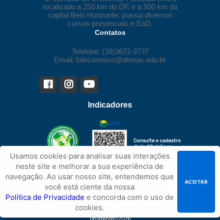
localizado a 250 km do DF, e a 500 km da
capital Belo Horizonte, possui diversos
cursos presenciais e EaD.
Contatos
Telefone: (38)3672-3737
Email: faleconosco@atenas.edu.br
Indicadores
Usamos cookies para analisar suas interações
neste site e melhorar a sua experiência de
navegação. Ao usar nosso site, entendemos que
ACEITAR
você está ciente da nossa
Política de Privacidade
e concorda com o uso de
cookies.
uniatenas©2026