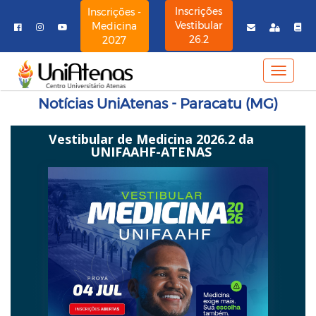
Inscrições
Inscrições -
Vestibular
Medicina
26.2
2027
MENU
NAVE
Notícias UniAtenas - Paracatu (MG)
Vestibular de Medicina 2026.2 da
UNIFAAHF-ATENAS