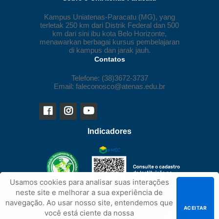
Kampus Uniatenas-Paracatu (MG), yang
terletak 250 km dari Distrik Federal dan 500
km dari sini ibu kota Belo Horizonte,
menawarkan berbagai kursus pembelajaran
di kampus dan jarak jauh.
Contatos
Telefone: (38)3672-3737
Email: faleconosco@atenas.edu.br
Indicadores
Usamos cookies para analisar suas interações
neste site e melhorar a sua experiência de
navegação. Ao usar nosso site, entendemos que
ACEITAR
você está ciente da nossa